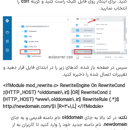
کنید. برای اینکار روی فایل کلیک راست کنید و گزینه
Edit
را
انتخاب نمایید.
سپس در صفحه باز شده، کدهای زیر را در ابتدای فایل قرار دهید و
تغییرات اعمال شده را ذخیره کنید.
<IfModule mod_rewrite.c> RewriteEngine On RewriteCond
%{HTTP_HOST} ^olddomain\.ir$ [OR] RewriteCond %
{HTTP_HOST} ^www\.olddomain\.ir$ RewriteRule (.*)$
http://newdomain.com/$1 [R=301,L] </IfModule>
نکته:
در کد بالا به جای
olddomain
نام دامنه قدیمی و به جای
newdomain
، نام دامنه جدید خود را وارد کنید تا کاربران به از