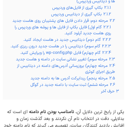
ها و دیتابیس وردپرس)
2.1.1
بکاپ گیری از فایل‌های وردپرس
2.1.2
بکاپ گیری از دیتابیس وردپرس
2.2
مرحله دوم: قرار دادن فایل های پشتیبان روی هاست جدید
2.2.1
گام اول) فایل بکاپ از فایل ها و پوشه های وردپرس را
روی هاست جدید آپلود کنید.
2.2.2
گام دوم) دیتابیس جدید در هاست ایجاد کنید.
2.2.3
گام سوم) دیتابیس را در هاست جدید درون ریزی کنید.
2.2.4
گام چهارم) فایل wp-config.php را ویرایش کنید.
2.3
مرحله سوم) تغییر نشانی سایت در دامنه و هاست جدید
2.4
مرحله چهارم) بروزرسانی آدرس‌های دامنه در دیتابیس از
طریق اجرای کوئری
2.5
مرحله پنجم) ریدایرکت آدرس ها به دامنه جدید
2.6
مرحله ششم) ثبت سایت با دامنه جدید در گوگل
3
حرف آخر
یکی از رایج ترین دلایل آن،
نامناسب بودن نام دامنه
ای است که
بدلایلی، دقت در انتخاب نام آن نکردند و بعد گذشت زمان و
افزایش بازدید کنندگان سایت، تصمیم می گیرند که نام دامنه خود