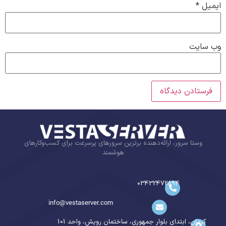
ایمیل
*
وب‌ سایت
وستا سرور، ارائه‌دهنده برترین سرورهای پرسرعت برای کسب‌وکارهای
هوشمند
03432472894
info@vestaserver.com
کرمان، ابتدای بلوار جمهوری، ساختمان رویش، واحد 101