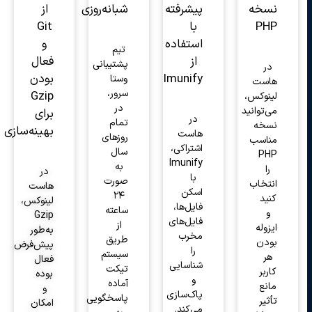
نسخه
پیشرفته
شبانه‌روزی
از
PHP
با
Git
استفاده
و
تیم
از
فعال
پشتیبانی
در
Imunify
بودن
وستا
هاست
سرور،
Gzip
لینوکس،
در
می‌توانید
برای
در
تمام
نسخه
بهینه‌سازی
هاست
روزهای
مناسب
اشتراکی،
سال
PHP
Imunify
به
را
در
با
صورت
انتخاب
هاست
اسکن
۲۴
کنید
لینوکس،
فایل‌ها،
ساعته
و
Gzip
فایل‌های
از
ایزوله
به‌طور
مخرب
طریق
بودن
پیش‌فرض
را
سیستم
هر
فعال
شناسایی
تیکت
کاربر
بوده
و
آماده
مانع
و
پاک‌سازی
پاسخگویی
تأثیر
امکان
می‌کند.