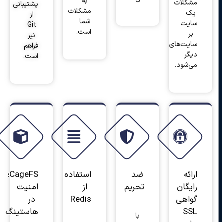
به
مشکلات
پشتیبانی
مشکلات
یک
از
شما
سایت
Git
است.
بر
نیز
سایت‌های
فراهم
دیگر
است.
می‌شود.
ارائه
ضد
استفاده
CageFS؛
رایگان
تحریم
از
امنیت
گواهی
Redis
در
SSL
هاستینگ
با