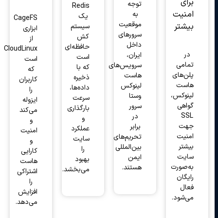
برای
توجه
Redis
امنیت
به
یک
CageFS
موقعیت
بیشتر
سیستم
ابزاری
سرورهای
کش
از
داخل
حافظه‌ای
CloudLinux
در
ایران،
است
است
تمامی
سرویس‌های
که با
که
پلن‌های
هاست
ذخیره
کاربران
هاست
لینوکس
داده‌ها،
را
لینوکس،
وستا
سرعت
ایزوله
گواهی
سرور
بارگذاری
می‌کند
SSL
در
و
و
جهت
برابر
عملکرد
امنیت
امنیت
تحریم‌های
سایت
و
بیشتر
بین‌المللی
را
کارایی
سایت
ایمن
بهبود
هاست
به‌صورت
هستند.
می‌بخشد.
اشتراکی
رایگان
را
فعال
افزایش
می‌شود.
می‌دهد.