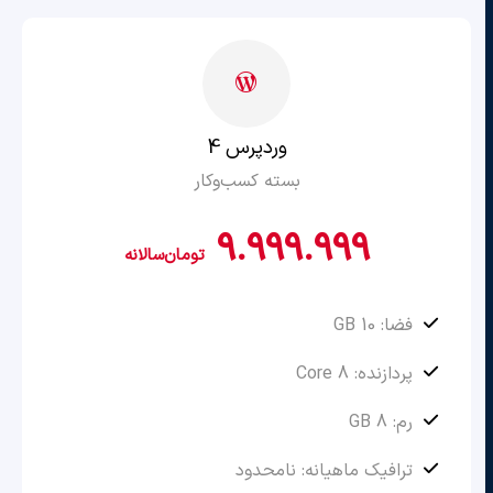
وردپرس 4
بسته کسب‌وکار
9.999.999
تومان
سالانه
فضا: 10 GB
پردازنده: 8 Core
رم: 8 GB
ترافیک ماهیانه: نامحدود