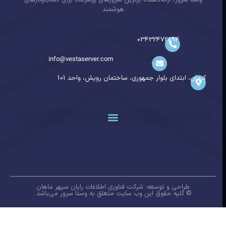
هوشمند
03432472894
info@vestaserver.com
کرمان، ابتدای بلوار جمهوری، ساختمان رویش، واحد 101
طراحی و توسعه: شرکت فناوری اطلاعات رایان سپهر ماهان
© کلیه حقوق این وب سایت متعلق به وستا سرور می‌باشد.