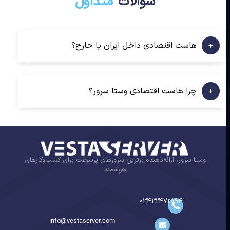
سوالات
متداول
هاست اقتصادی داخل ایران یا خارج؟
چرا هاست اقتصادی وستا سرور؟
وستا سرور، ارائه‌دهنده برترین سرورهای پرسرعت برای کسب‌وکارهای
هوشمند
03432472894
info@vestaserver.com