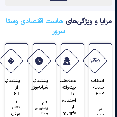
مزایا و ویژگی‌های
هاست اقتصادی وستا
سرور
انتخاب
محافظت
پشتیبانی
پشتیبانی
نسخه
پیشرفته
شبانه‌روزی
از
PHP
با
Git
استفاده
و
تیم
از
فعال
پشتیبانی
در
Imunify
بودن
وستا
هاست