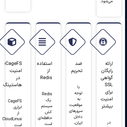
می‌شود.
ارائه
ضد
استفاده
CageFS؛
رایگان
تحریم
از
امنیت
گواهی
Redis
در
SSL
هاستینگ
با
برای
توجه
Redis
امنیت
به
یک
CageFS
موقعیت
بیشتر
سیستم
ابزاری
سرورهای
کش
از
داخل
حافظه‌ای
CloudLinux
در
ایران،
است
است