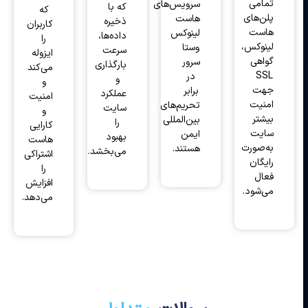
تمامی
سرویس‌های
که با
که
پلن‌های
هاست
ذخیره
کاربران
هاست
لینوکس
داده‌ها،
را
لینوکس،
وستا
سرعت
ایزوله
گواهی
سرور
بارگذاری
می‌کند
SSL
در
و
و
جهت
برابر
عملکرد
امنیت
امنیت
تحریم‌های
سایت
و
بیشتر
بین‌المللی
را
کارایی
سایت
ایمن
بهبود
هاست
به‌صورت
هستند.
می‌بخشد.
اشتراکی
رایگان
را
فعال
افزایش
می‌شود.
می‌دهد.