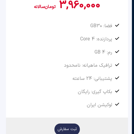
3,960,000
تومان
سالانه
فضا: GB30
پردازنده: 4 Core
رم: 4 GB
ترافیک ماهیانه: نامحدود
پشتیبانی: 24 ساعته
بکاپ گیری: رایگان
لوکیشن ایران
ثبت سفارش