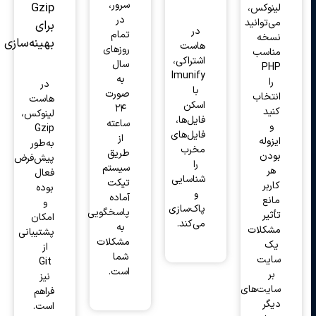
سرور،
Gzip
لینوکس،
در
می‌توانید
برای
در
تمام
نسخه
بهینه‌سازی
هاست
روزهای
مناسب
اشتراکی،
سال
PHP
Imunify
به
را
در
با
صورت
انتخاب
هاست
اسکن
۲۴
کنید
لینوکس،
فایل‌ها،
ساعته
و
Gzip
فایل‌های
از
ایزوله
به‌طور
مخرب
طریق
بودن
پیش‌فرض
را
سیستم
هر
فعال
شناسایی
تیکت
کاربر
بوده
و
آماده
مانع
و
پاک‌سازی
پاسخگویی
تأثیر
امکان
می‌کند.
به
مشکلات
پشتیبانی
مشکلات
یک
از
شما
سایت
Git
است.
بر
نیز
سایت‌های
فراهم
دیگر
است.