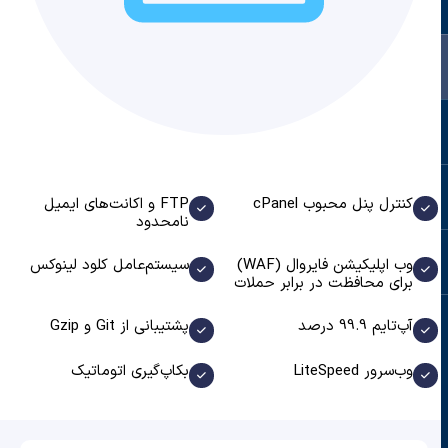
کنترل پنل محبوب cPanel
FTP و اکانت‌های ایمیل
نامحدود
وب اپلیکیشن فایروال (WAF)
سیستم‌عامل کلود لینوکس
برای محافظت در برابر حملات
آپ‌تایم 99.9 درصد
پشتیبانی از Git و Gzip
وب‌سرور LiteSpeed
بکاپ‌گیری اتوماتیک