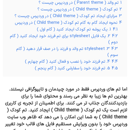
1
تم والد ( Parent theme ) در وردپرس چیست ؟
2
تم کودک ( Child theme ) در وردپرس چیست ؟
3
مزایای ایجاد تم کودک ( Child theme ) در وردپرس چیست ؟
4
نحوه ایجاد گام به گام تم کودک ( Child theme ) در وردپرس
4.1
1. یک پوشه تم کودک ایجاد کنید ( گام اول )
4.2
2. یک فایل stylesheet برای تم فرزند خود ایجاد کنید ( گام
دوم )
4.3
3. stylesheet تم والد و فرزند را در صف قرار دهید ( گام
سوم )
4.4
4. تم فرزند خود را نصب و فعال کنید ( گام چهارم )
4.5
5. تم فرزند خود را سفارشی کنید ( گام پنجم )
اما تم های وردپرس فقط در مورد چیدمان و تایپوگرافی نیستند.
بهترین تم ها زیبا به نظر می رسند و محتوای شما را برای
بازدیدکنندگان جذاب تر می کنند. برای اطمینان از تجربه ی کاربری
لازم است یک تم کودک ( Child theme ) ایجاد کنید. تم کودک (
Child theme ) به شما این امکان را می دهد که ظاهر وب سایت
وردپرس خود را بدون ویرایش مستقیم فایل های قالب خود تغییر