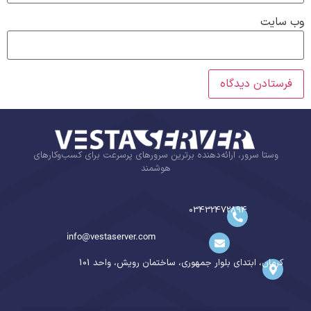
وب‌ سایت
وستا سرور، ارائه‌دهنده برترین سرورهای پرسرعت برای کسب‌وکارهای
هوشمند
03432472894
info@vestaserver.com
کرمان، ابتدای بلوار جمهوری، ساختمان رویش، واحد 101