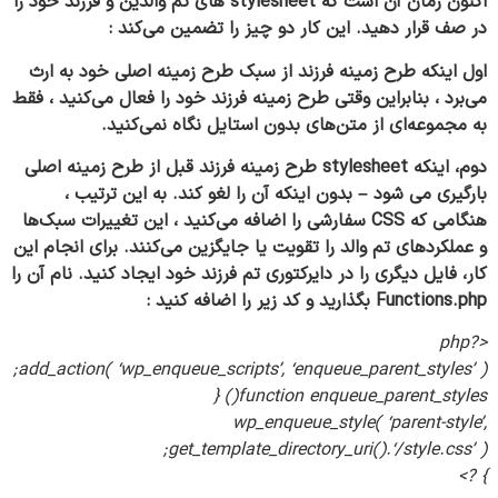
اکنون زمان آن است که stylesheet های تم والدین و فرزند خود را
در صف قرار دهید. این کار دو چیز را تضمین می‌کند :
اول اینکه طرح زمینه فرزند از سبک طرح زمینه اصلی خود به ارث
می‌برد ، بنابراین وقتی طرح زمینه فرزند خود را فعال می‌کنید ، فقط
به مجموعه‌ای از متن‌های بدون استایل نگاه نمی‌کنید.
دوم، اینکه stylesheet طرح زمینه فرزند قبل از طرح زمینه اصلی
بارگیری می شود – بدون اینکه آن را لغو کند. به این ترتیب ،
هنگامی که CSS سفارشی را اضافه می‌کنید ، این تغییرات سبک‌ها
و عملکردهای تم والد را تقویت یا جایگزین می‌کنند. برای انجام این
کار، فایل دیگری را در دایرکتوری تم فرزند خود ایجاد کنید. نام آن را
Functions.php بگذارید و کد زیر را اضافه کنید :
<?php
add_action(
‘wp_enqueue_scripts’
,
‘enqueue_parent_styles’
);
{
()
function
enqueue_parent_styles
wp_enqueue_style(
‘parent-style’
,
get_template_directory_uri().
‘/style.css’
);
?>
}