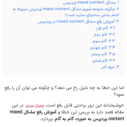
1
مشکل mixed content وردپرس
2
چگونه متوجه شویم مشکل mixed content وردپرس مربوط به
کدام بخش محتوای سایت است؟
3
آموزش رفع مشکل mixed content در وردپرس
3.1
گام اول
3.2
گام دوم
3.3
گام سوم
3.4
گام چهارم
3.5
گام پنجم
3.6
گام ششم
4
حرف آخر
اما این خطا به چه دلیل رخ می دهد؟ و چگونه می توان آن را رفع
نمود؟
خوشبختانه این ارور براحتی قابل رفع است،
وستا سرور
در این
مقاله قصد دارد به بررسی این خطا و
آموزش رفع مشکل mixed
content وردپرس به صورت گام به گام
بپردازد.