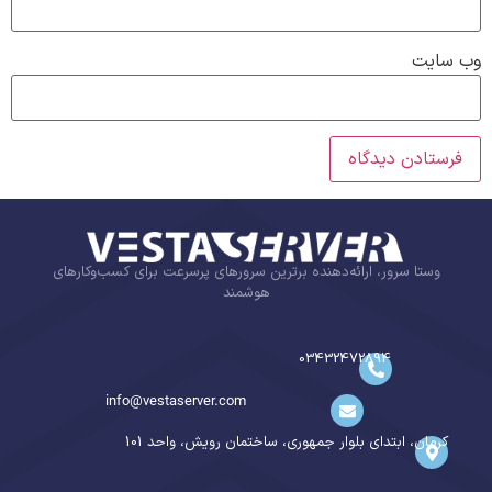
وب‌ سایت
وستا سرور، ارائه‌دهنده برترین سرورهای پرسرعت برای کسب‌وکارهای
هوشمند
03432472894
info@vestaserver.com
کرمان، ابتدای بلوار جمهوری، ساختمان رویش، واحد 101