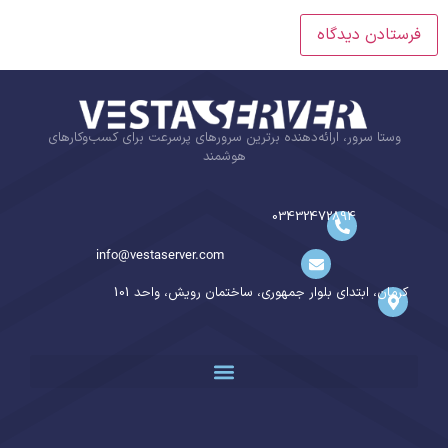
وستا سرور، ارائه‌دهنده برترین سرورهای پرسرعت برای کسب‌وکارهای
هوشمند
03432472894
info@vestaserver.com
کرمان، ابتدای بلوار جمهوری، ساختمان رویش، واحد 101