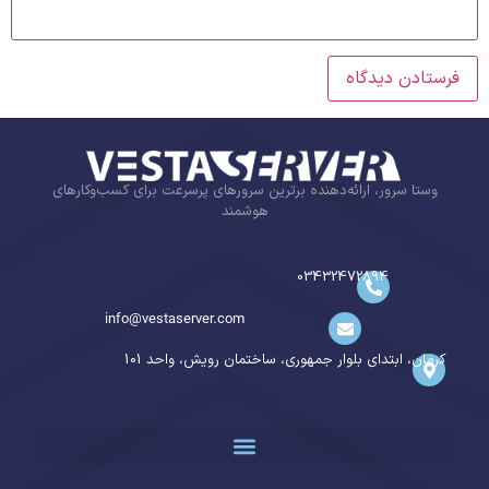
وستا سرور، ارائه‌دهنده برترین سرورهای پرسرعت برای کسب‌وکارهای
هوشمند
03432472894
info@vestaserver.com
کرمان، ابتدای بلوار جمهوری، ساختمان رویش، واحد 101