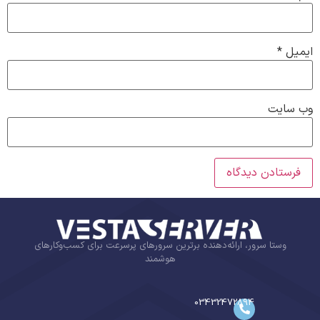
ایمیل
*
وب‌ سایت
وستا سرور، ارائه‌دهنده برترین سرورهای پرسرعت برای کسب‌وکارهای
هوشمند
03432472894