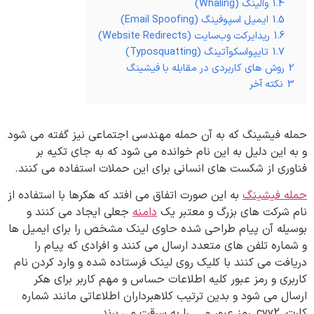
1.4
والینگ (Whaling)
1.5
ایمیل‌ اسپوفینگ (Email Spoofing)
1.6
ریدایرکت وب‌سایت (Website Redirects)
1.7
تایپواسکوآتینگ (Typosquatting)
2
روش های کاربردی در مقابله با فیشینگ
3
نکته آخر
حمله فیشینگ که به آن حمله مهندسی اجتماعی نیز گفته می شود
و به این دلیل به این نام خوانده می شود که به جای تکیه بر
فناوری از شکست های انسانی برای این حملات استفاده می کنند.
حمله فیشینگ
به این صورت اتفاق می افتد که هکرها با استفاده از
نام شرکت های بزرگ و معتبر یک
دامنه
جعلی ایجاد می کنند و
بوسیله آن پیام طراحی شده حاوی لینک مشخص را برای ایمیل ها
و شماره تلفن های متعدد ارسال می کنند و افرادی که پیام را
دریافت می کنند با کلیک روی لینک فرستاده شده و وارد کردن نام
کاربری و رمز عبور کلیه اطلاعات حساس و مهم کاربر برای هکر
ارسال می شود و بدین ترتیب کلاهبرداران اطلاعاتی مانند شماره
کارت، cvv2, رمز عبور و … را به سرقت می برند.