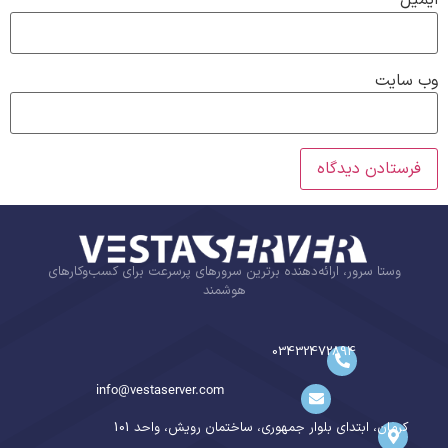
ایمیل
*
وب‌ سایت
وستا سرور، ارائه‌دهنده برترین سرورهای پرسرعت برای کسب‌وکارهای
هوشمند
03432472894
info@vestaserver.com
کرمان، ابتدای بلوار جمهوری، ساختمان رویش، واحد 101