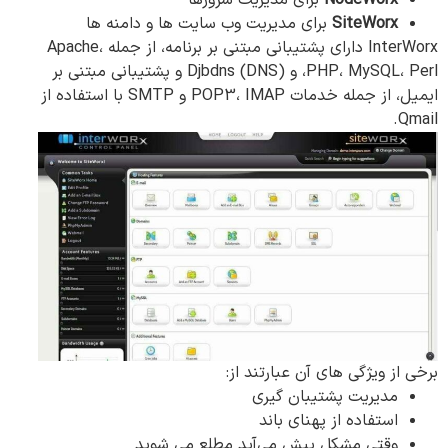
SiteWorx
برای مدیریت وب سایت ها و دامنه ها
InterWorx دارای پشتیبانی مبتنی بر برنامه، از جمله Apache،
PHP، MySQL، Perl، و Djbdns (DNS) و پشتیبانی مبتنی بر
ایمیل، از جمله خدمات POP3، IMAP و SMTP با استفاده از
Qmail.
برخی از ویژگی های آن عبارتند از:
مدیریت پشتیبان گیری
استفاده از پهنای باند
وقتی مشکل پیش می‌آید مطلع می شوید