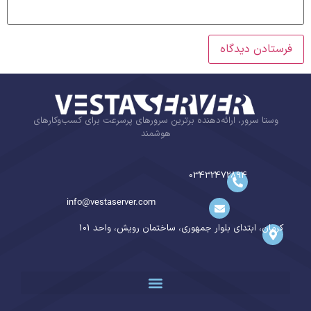
وستا سرور، ارائه‌دهنده برترین سرورهای پرسرعت برای کسب‌وکارهای
هوشمند
03432472894
info@vestaserver.com
کرمان، ابتدای بلوار جمهوری، ساختمان رویش، واحد 101