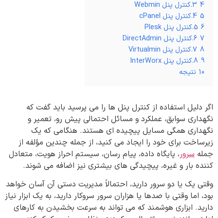
4
3.کنترل پنل‌ Webmin
5
4.کنترل پنل‌ cPanel
6
5.کنترل پنل‌ Plesk
7
6.کنترل پنل‌ DirectAdmin
8
7.کنترل پنل‌ Virtualmin
9
8.کنترل پنل‌ InterWorx
10
نتیجه
اگر دلیل استفاده از کنترل پنل‌ ها را می پرسید باید گفت که
نگهداری سوابق، عملکرد و مسائل احتمالی پیش رو، تعمیر و
نگهداری همگی مسایل پیچیده ای هستند. هنگامی که یک
زیرساخت برای خود را ایجاد می کنید، از جمله چندین مؤلفه از
جمله
سرور
، پایگاه داده، پیام رسان، سیستم احراز هویت، متعادل
کننده بار و غیره، پیچیدگی های بیشتری نیز اضافه می شوند.
وقتی یک یا دو سرور دارید، احتمالاً مدیریت دستی آن آسان خواهد
بود، اما وقتی با صدها یا هزاران سرور سروکار دارید، به یک ابزار نیاز
دارید. ابزاری هوشمند که می تواند به سرعت بخشیدن به کارهای